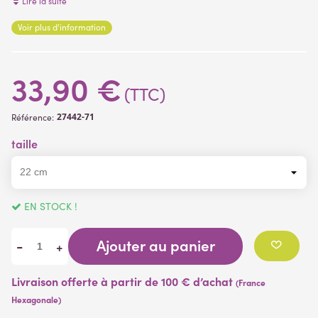
coupe comme sur la photo, ( plantes artificielles )
Lire la suite
Voir plus d'information
(11 avis)
33,90 €
(TTC)
27442-71
Référence:
taille
EN STOCK !
Ajouter au panier
-
+
Livraison offerte à partir de 100 € d’achat
(France
Hexagonale)