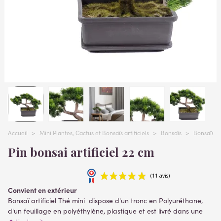
Accueil
>
Mini Plantes, Cactus et Bonsaïs artificiels
>
Bonsaïs
>
Bonsaïs ar
Pin bonsai artificiel 22 cm
Convient en extérieur
Bonsaï artificiel Thé mini dispose d'un tronc en Polyuréthane,
d'un feuillage en polyéthylène, plastique et est livré dans une