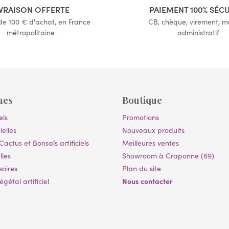
IVRAISON OFFERTE
PAIEMENT 100% SÉC
 de 100 € d'achat, en France
CB, chèque, virement, 
métropolitaine
administratif
mes
Boutique
els
Promotions
ielles
Nouveaux produits
Cactus et Bonsaïs artificiels
Meilleures ventes
lles
Showroom à Craponne (69)
soires
Plan du site
Nous contacter
gétal artificiel