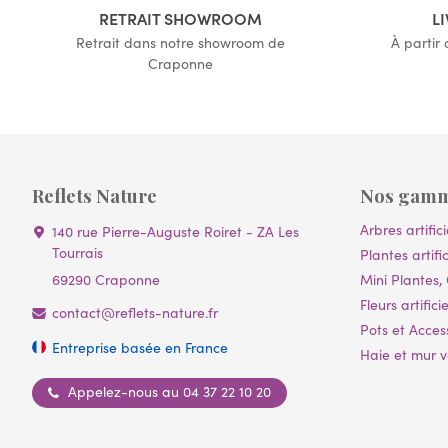
RETRAIT SHOWROOM
L
Retrait dans notre showroom de
À partir
Craponne
Reflets Nature
Nos gam
Arbres artifici
140 rue Pierre-Auguste Roiret - ZA Les
Tourrais
Plantes artific
69290 Craponne
Mini Plantes, 
Fleurs artificie
contact@reflets-nature.fr
Pots et Acces
Entreprise basée en France
Haie et mur vé
Appelez-nous au 04 37 22 10 20