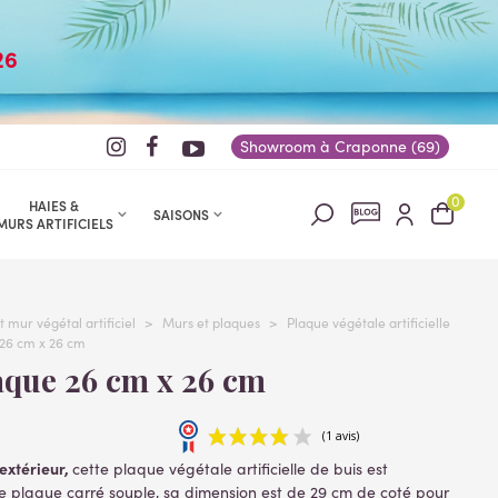
26
Showroom à Craponne (69)
0
HAIES &
SAISONS
MURS ARTIFICIELS
t mur végétal artificiel
>
Murs et plaques
>
Plaque végétale artificielle
26 cm x 26 cm
laque 26 cm x 26 cm
'extérieur,
cette plaque végétale artificielle de buis est
 plaque carré souple, sa dimension est de 29 cm de coté pour