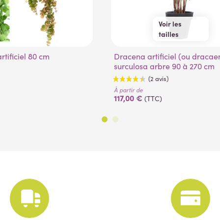
Voir les
tailles
90 cm
180 cm
artificiel 80 cm
Dracena artificiel (ou dracaena)
120 cm
210 cm
surculosa arbre 90 à 270 cm
150 cm
240 cm
270 cm
À partir de
117,00 €
(TTC)
(2 avis)