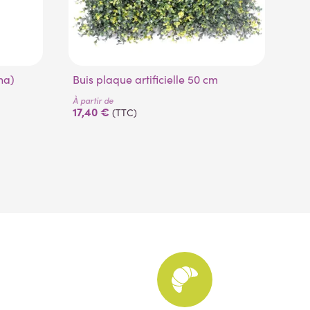
Buis plaque artificielle 50 cm
Ti
À partir de
17,40 €
(TTC)
À pa
25