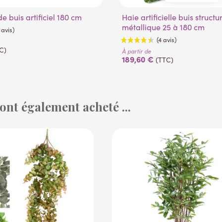
25 cm
100 cm
de buis artificiel 180 cm
Haie artificielle buis structure
60 cm
145 cm
métallique 25 à 180 cm
180 cm
C)
À partir de
189,60 €
(TTC)
 ont également acheté ...
(3 avis)
(4 avis)