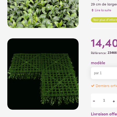
29 cm de largeu
artificiel ( 300
Lire la suite
quadrillage en 
Voir plus d'info
14,4
23466
Référence:
modèle
Derniers arti
-
+
Livraison off