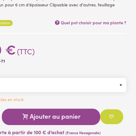
r. pour 6 cm d'épaisseur Clipsable avec d'autres. feuillage
 feuilles) en polyéthylène (plastique) .faux feuillage fixé sur un
polyéthylène .
Quel pot choisir pour ma plante ?
rmation
0 €
(TTC)
-71
cles en stock
Ajouter au panier
erte à partir de 100 € d’achat
(France Hexagonale)