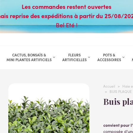
Les commandes restent ouvertes
ais reprise des expéditions à partir du 25/08/20
Bel Eté !
CACTUS, BONSAÏS &
FLEURS
POTS &
MINI PLANTES ARTIFICIELS
ARTIFICIELLES
ACCESSOIRES
Accueil
>
Haie e
>
BUIS PLAQUE 
Buis p
convient pour l
composée d'une