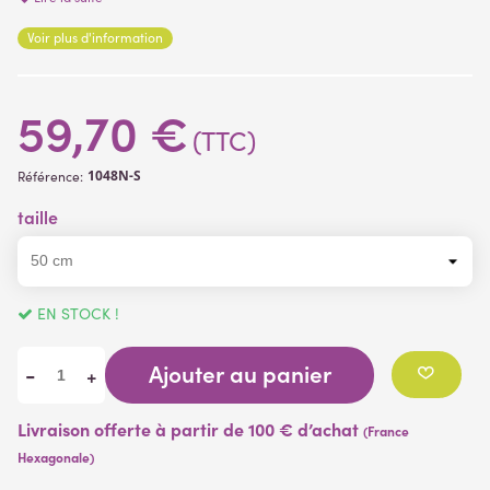
- hauteur 50 cm envergure 50 cm
Voir plus d'information
- hauteur 65 cm envergure 65 cm
(1 avis)
- hauteur 70 cm envergure 80 cm
59,70 €
(TTC)
1048N-S
Référence:
taille
EN STOCK !
Ajouter au panier
-
+
Livraison offerte à partir de 100 € d’achat
(France
Hexagonale)