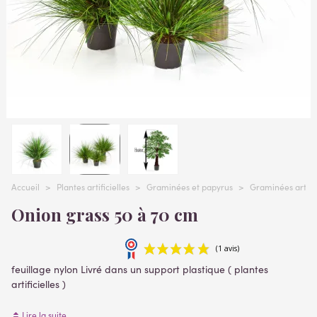
Accueil
>
Plantes artificielles
>
Graminées et papyrus
>
Graminées artific
Onion grass 50 à 70 cm
feuillage nylon Livré dans un support plastique ( plantes
artificielles )
3 Dimensions:
Lire la suite