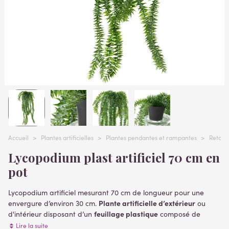
Accueil
>
Plantes artificielles
>
Plantes pendantes et rampantes
>
Retomba
Lycopodium plast artificiel 70 cm en
pot
Lycopodium artificiel mesurant 70 cm de longueur pour une
Plante artificielle d’extérieur
envergure d’environ 30 cm.
ou
feuillage plastique
d'intérieur disposant d’un
composé de
feuilles de différentes tailles et couleurs. Les tiges sont de
Lire la suite