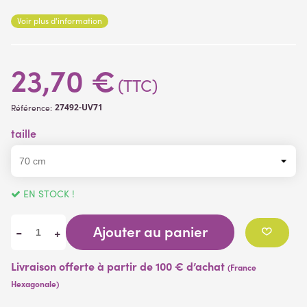
différentes longueurs en plastique vert. Elle est vendue avec son
Voir plus d'information
pot pvc noir d’une hauteur de 8.5 cm et d’un diamètre de 9 cm.
23,70 €
(TTC)
27492-UV71
Référence:
taille
EN STOCK !
Ajouter au panier
-
+
Livraison offerte à partir de 100 € d’achat
(France
Hexagonale)