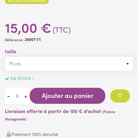
Voir plus d'information
d’adapter le résultat visuel de la plante. Le pot n’étant pas
fourni, elle est munie d’un pic (piquet) afin de pouvoir la piquer.
15,00 €
(TTC)
26007-71
Référence:
taille
EN STOCK !
Ajouter au panier
-
+
Livraison offerte à partir de 100 € d’achat
(France
Hexagonale)
Paiement 100% sécurisé