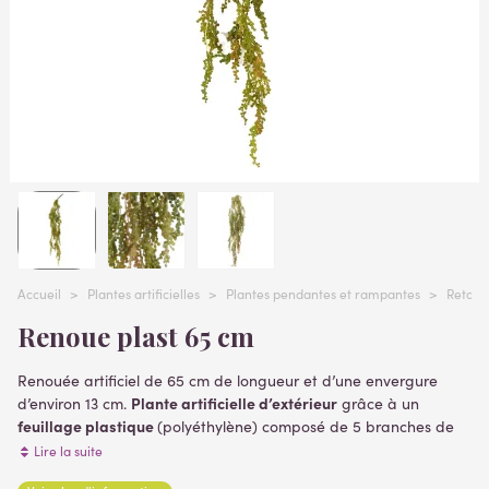
Accueil
>
Plantes artificielles
>
Plantes pendantes et rampantes
>
Retomba
Renoue plast 65 cm
Renouée artificiel de 65 cm de longueur et d’une envergure
Plante artificielle d’extérieur
d’environ 13 cm.
grâce à un
feuillage plastique
(polyéthylène) composé de 5 branches de
différentes tailles. Les branches (tiges) en métal de différentes
Lire la suite
dimensions et recouvertes de plastique vert vous permettront