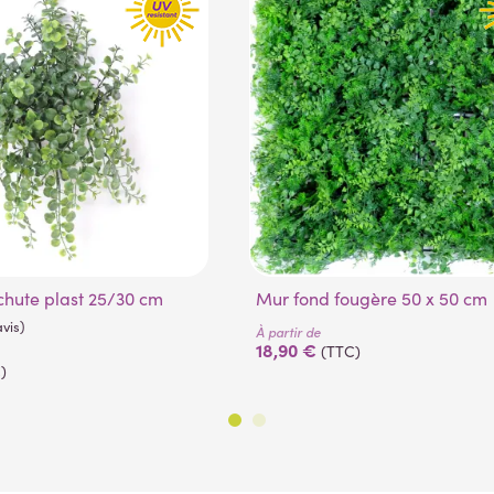
(1 avis)
(3 avis)
chute plast 25/30 cm
Mur fond fougère 50 x 50 cm
À partir de
18,90 €
(TTC)
)