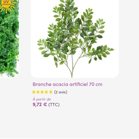
P
Branche acacia artificiel 70 cm
À pa
6,
À partir de
9,72 €
(TTC)