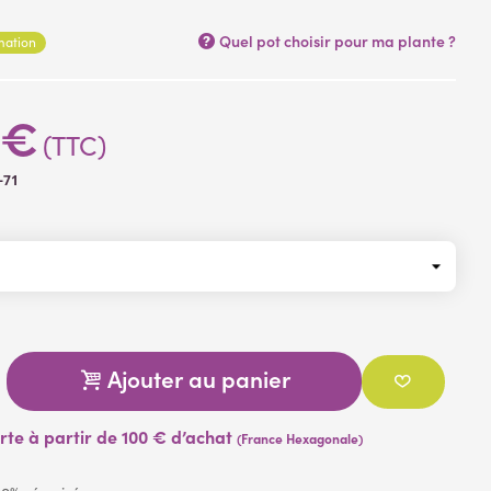
polyéthylène .
Quel pot choisir pour ma plante ?
rmation
 €
(TTC)
-71
Ajouter au panier
erte à partir de 100 € d’achat
(France Hexagonale)