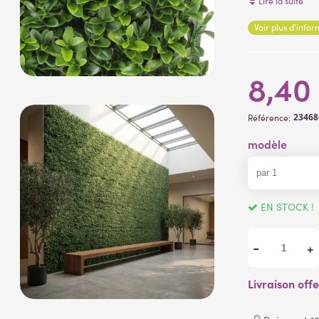
Lire la suite
quadrillage en 
Voir plus d'info
8,40
23468
Référence:
modèle
EN STOCK !
-
+
Livraison off