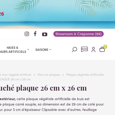
26
Showroom à Craponne (69)
0
HAIES &
SAISONS
MURS ARTIFICIELS
t mur végétal artificiel
>
Murs et plaques
>
Plaque végétale artificielle
PLAQUE 26 cm x 26 cm
ouché plaque 26 cm x 26 cm
'extérieur,
cette plaque végétale artificielle de buis est
 plaque carré souple, sa dimension est de 29 cm de coté pour
r. pour 3 cm d'épaisseur Clipsable avec d'autres. feuillage
 feuilles) en polyéthylène (plastique) .faux feuillage fixé sur un