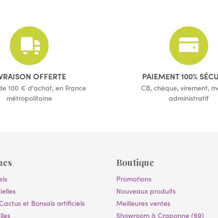
(9 avis)
IVRAISON OFFERTE
PAIEMENT 100% SÉC
 de 100 € d'achat, en France
CB, chèque, virement, 
métropolitaine
administratif
mes
Boutique
els
Promotions
ielles
Nouveaux produits
Cactus et Bonsaïs artificiels
Meilleures ventes
lles
Showroom à Craponne (69)