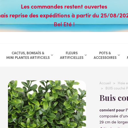
Les commandes restent ouvertes
ais reprise des expéditions à partir du 25/08/20
Bel Eté !
CACTUS, BONSAÏS &
FLEURS
POTS &
MINI PLANTES ARTIFICIELS
ARTIFICIELLES
ACCESSOIRES
Accueil
>
Haie e
>
BUIS couché 
Buis c
convient pour l
composée d'une
29 cm de largeu
artificiel ( 140