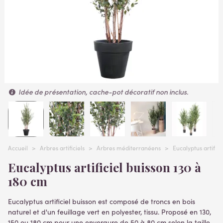
Idée de présentation, cache-pot décoratif non inclus.
Accueil
>
Arbres artificiels
>
Arbres méditerranéens
>
Eucalyptus artifici
Eucalyptus artificiel buisson 130 à
180 cm
Eucalyptus artificiel buisson
est composé de troncs en bois
naturel et d'un feuillage vert en polyester, tissu. Proposé en 130,
150 ou 180 cm pour une envergure de 50 à 80 cm selon la taille