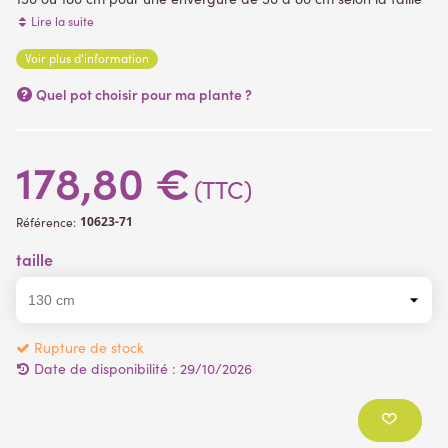
sélectionnée
. Livré dans un pot plastique bétonné, support de
Lire la suite
plantation ( plantes artificielles )
Voir plus d'information
Quel pot choisir pour ma plante ?
178,80 €
(TTC)
10623-71
Référence:
taille
Rupture de stock
Date de disponibilité :
29/10/2026