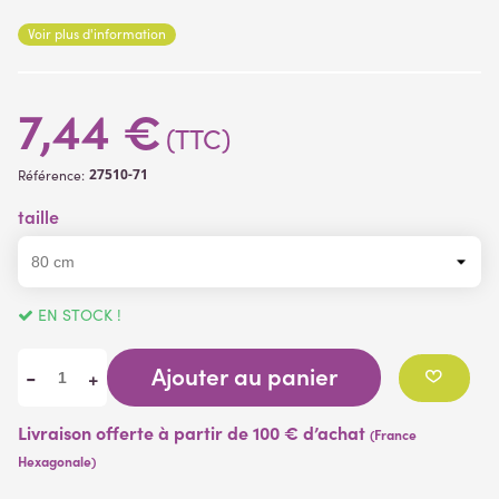
pouvoir la piquer. Convient également en intérieur.
Voir plus d'information
7,44 €
(TTC)
27510-71
Référence:
taille
EN STOCK !
Ajouter au panier
-
+
Livraison offerte à partir de 100 € d’achat
(France
Hexagonale)