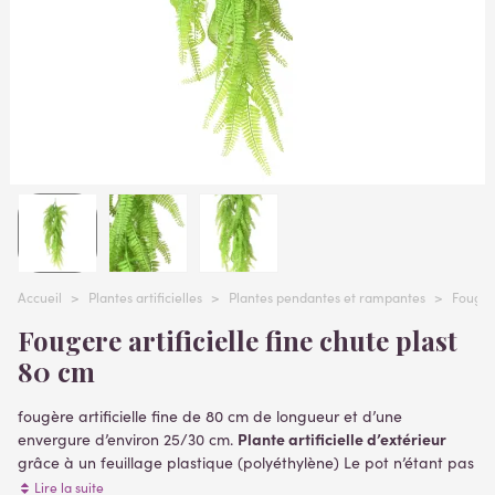
Accueil
>
Plantes artificielles
>
Plantes pendantes et rampantes
>
Fougère
Fougere artificielle fine chute plast
80 cm
fougère artificielle fine de 80 cm de longueur et d’une
Plante artificielle d’extérieur
envergure d’environ 25/30 cm.
grâce à un feuillage plastique (polyéthylène) Le pot n’étant pas
fourni, elle est munie d’un pic (piquet) d’environ 5 cm afin de
Lire la suite