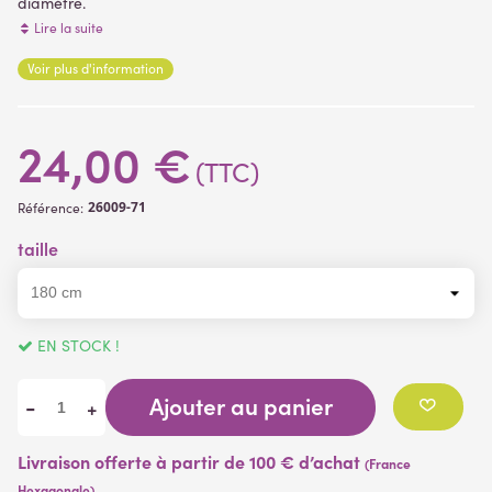
diamètre.
Longueur totale 180 cm - Largeur. 20 cm
Lire la suite
Feuillage fixé sur une tige renforcée (armature en métal
Voir plus d'information
recouverte de PVC ), ce qui permet de lui donner la forme
(1 avis)
désirée
24,00 €
(TTC)
26009-71
Référence:
taille
EN STOCK !
Ajouter au panier
-
+
Livraison offerte à partir de 100 € d’achat
(France
Hexagonale)