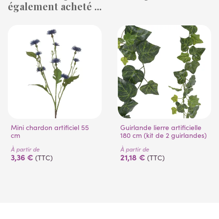
également acheté ...
(3 avis)
(1 avis)
Mini chardon artificiel 55
Guirlande lierre artificielle
cm
180 cm (kit de 2 guirlandes)
À partir de
À partir de
3,36 €
21,18 €
(TTC)
(TTC)