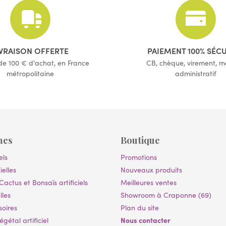
IVRAISON OFFERTE
PAIEMENT 100% SÉC
 de 100 € d'achat, en France
CB, chèque, virement, 
métropolitaine
administratif
mes
Boutique
els
Promotions
ielles
Nouveaux produits
Cactus et Bonsaïs artificiels
Meilleures ventes
lles
Showroom à Craponne (69)
soires
Plan du site
Nous contacter
gétal artificiel