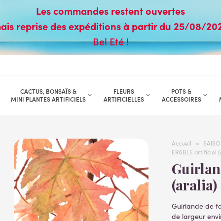
Les commandes restent ouvertes
ais reprise des expéditions à partir du 25/08/20
Bel Eté !
CACTUS, BONSAÏS &
FLEURS
POTS &
MINI PLANTES ARTIFICIELS
ARTIFICIELLES
ACCESSOIRES
Accueil
>
SAISO
ERABLE artificiel
Guirlande feuilles érable artificiel
(aralia
Guirlande de fa
de largeur envir