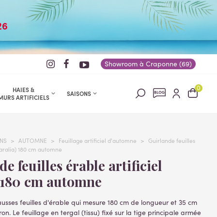
26
Showroom à Craponne (69)
0
HAIES &
SAISONS
MURS ARTIFICIELS
NS
>
AUTOMNE
>
Feuillage artificiel d'automne
>
Guirlande feuilles
 (aralia) 180 cm automne
) 180 cm automne
usses feuilles d'érable qui mesure 180 cm de longueur et 35 cm
on. Le feuillage en tergal (tissu) fixé sur la tige principale armée