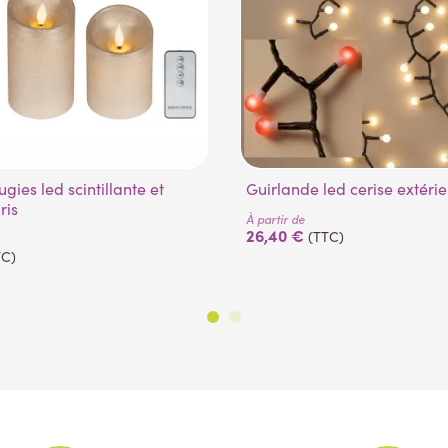
Guirlande led cerise extéri
ris
À partir de
26,40 €
(TTC)
TC)