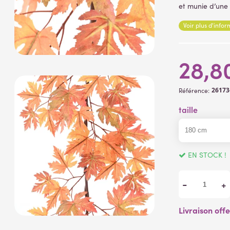
et munie d’une
Lire la suite
Voir plus d'info
28,8
26173
Référence:
taille
EN STOCK !
-
+
Livraison off