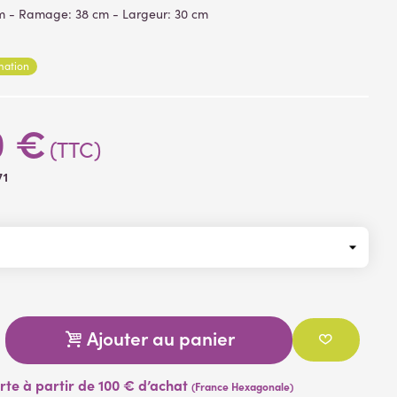
 cm - Ramage: 38 cm - Largeur: 30 cm
 branche
: plastique
non déformable
rmation
0 €
(TTC)
71
Ajouter au panier
erte à partir de 100 € d’achat
(France Hexagonale)