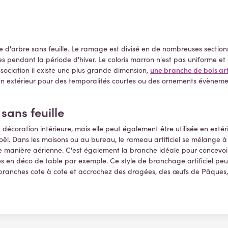
d'arbre sans feuille. Le ramage est divisé en de nombreuses sections d
es pendant la période d'hiver. Le coloris marron n'est pas uniforme et 
une branche de bois art
association il existe une plus grande dimension,
e en extérieur pour des temporalités courtes ou des ornements évènemen
ans feuille
écoration intérieure, mais elle peut également être utilisée en exté
 Dans les maisons ou au bureau, le rameau artificiel se mélange à la
e manière aérienne. C'est également la branche idéale pour concevo
es en déco de table par exemple. Ce style de branchage artificiel peut
rs branches cote à cote et accrochez des dragées, des œufs de Pâques, 