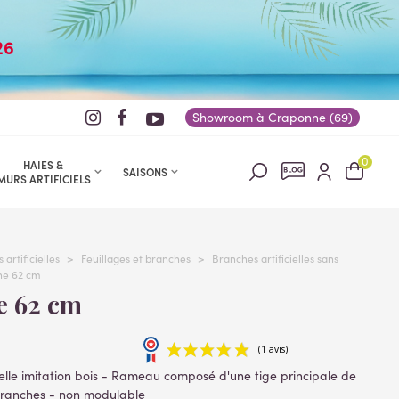
26
Showroom à Craponne (69)
0
HAIES &
SAISONS
MURS ARTIFICIELS
 artificielles
>
Feuillages et branches
>
Branches artificielles sans
he 62 cm
e 62 cm
ielle imitation bois - Rameau
composé d'une tige principale de
branches - non modulable