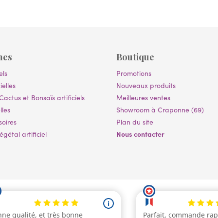
mes
Boutique
els
Promotions
ielles
Nouveaux produits
Cactus et Bonsaïs artificiels
Meilleures ventes
lles
Showroom à Craponne (69)
soires
Plan du site
Nous contacter
gétal artificiel