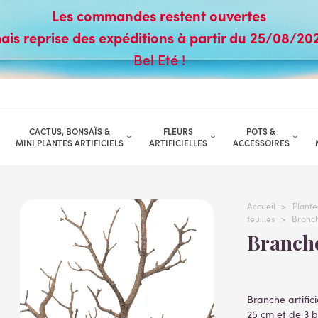
Les commandes restent ouvertes
ais reprise des expéditions à partir du 25/08/20
Bel Eté !
CACTUS, BONSAÏS &
FLEURS
POTS &
MINI PLANTES ARTIFICIELS
ARTIFICIELLES
ACCESSOIRES
Accueil
>
Plantes
feuilles
>
Branc
Branch
Branche artific
25 cm et de 3 