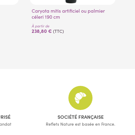
Caryota mitis artificiel ou palmier
Succulentes artificielles 20 cm diam
céleri 190 cm
16
À partir de
238,80 €
(TTC)
À pa
6,
URISÉ
SOCIÉTÉ FRANÇAISE
mandat
Reflets Nature est basée en France.