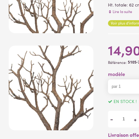
Ht. totale: 62
Matière de la
Lire la suite
Voir plus d'info
14,9
5105-
Référence:
modèle
EN STOCK !
-
+
Livraison off