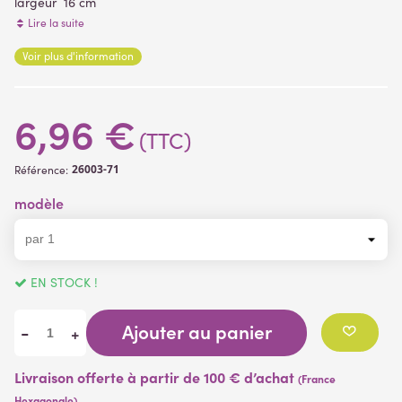
largeur 16 cm
tige 9 cm
Lire la suite
Voir plus d'information
matière plastique
(1 avis)
vendu sans pot
fleurs artificielles
6,96 €
(TTC)
26003-71
Référence:
modèle
EN STOCK !
Ajouter au panier
-
+
Livraison offerte à partir de 100 € d’achat
(France
Hexagonale)