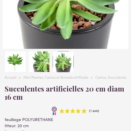
Accueil
>
Mini Plantes, Cactus et Bonsaïs artificiels
>
Cactus, Succulentes, p
Succulentes artificielles 20 cm diam
16 cm
feuillage POLYURETHANE
Hteur: 20 cm