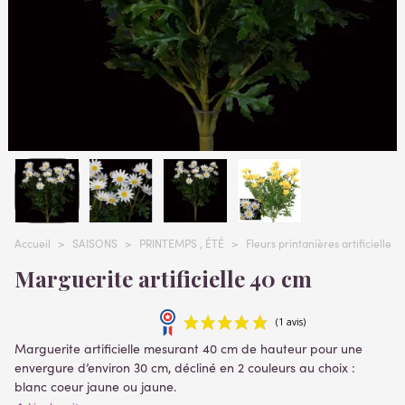
Accueil
>
SAISONS
>
PRINTEMPS , ÉTÉ
>
Fleurs printanières artificielles
Marguerite artificielle 40 cm
Marguerite artificielle mesurant 40 cm de hauteur pour une
envergure d’environ 30 cm, décliné en 2 couleurs au choix :
blanc coeur jaune ou jaune.
Matières