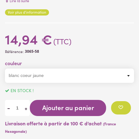
Lire la suite
feuillages et fleurs tissu
Voir plus d'information
tige pvc
(1 avis)
14,94 €
(TTC)
3065-58
Référence:
couleur
EN STOCK !
Ajouter au panier
-
+
Livraison offerte à partir de 100 € d’achat
(France
Hexagonale)