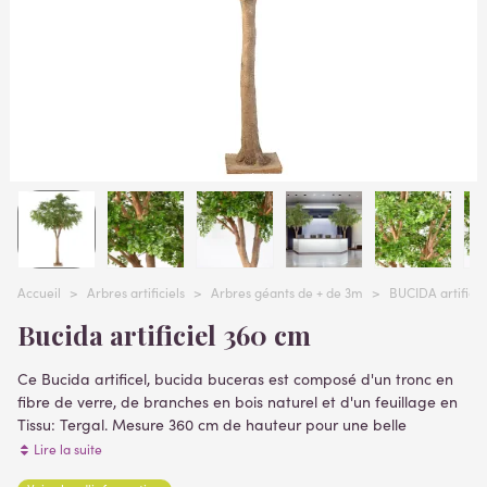
Accueil
>
Arbres artificiels
>
Arbres géants de + de 3m
>
BUCIDA artificie
Bucida artificiel 360 cm
Ce Bucida artificel, bucida buceras est composé d'un tronc en
fibre de verre, de branches en bois naturel et d'un feuillage en
Tissu: Tergal. Mesure 360 cm de hauteur pour une belle
envergure de 280 cm. Livré sur platine en fibre de verre (
Lire la suite
plantes artificielles )