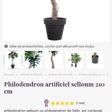
Idée de présentation, cache-pot décoratif non inclus.
Accueil
>
Arbres artificiels
>
Arbres du monde
>
Arbres d'ailleurs
>
PHI
Philodendron artificiel selloum 210
cm
philodendron selloum ou philodendron de Sello est composé