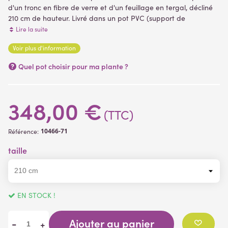
d'un tronc en fibre de verre et d'un feuillage en tergal, décliné
210 cm de hauteur. Livré dans un pot PVC (support de
plantation) plantes artificielles
Lire la suite
Voir plus d'information
(1 avis)
Quel pot choisir pour ma plante ?
348,00 €
(TTC)
10466-71
Référence:
taille
EN STOCK !
Ajouter au panier
-
+