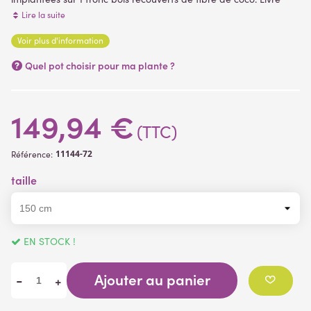
dans un pot PVC lesté servant de support de fixation.
Lire la suite
Voir plus d'information
Quel pot choisir pour ma plante ?
149,94 €
(TTC)
11144-72
Référence:
taille
EN STOCK !
Ajouter au panier
-
+