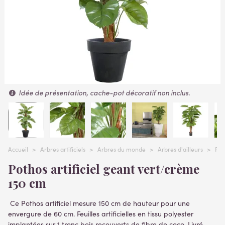
Idée de présentation, cache-pot décoratif non inclus.
Accueil
>
Arbres artificiels
>
Arbres du monde
>
Arbres d'ailleurs
>
POT
Pothos artificiel geant vert/crème
150 cm
Ce Pothos artificiel mesure 150 cm de hauteur pour une
envergure de 60 cm. Feuilles artificielles en tissu polyester
implantées sur 1 tronc bois recouverts de fibre de coco. Livré