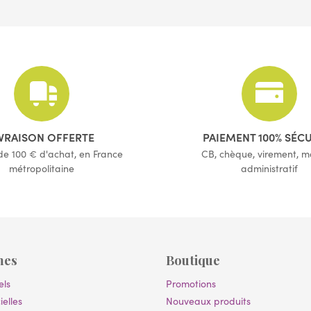
(1 avis)
(17 avis)
IVRAISON OFFERTE
PAIEMENT 100% SÉC
 de 100 € d'achat, en France
CB, chèque, virement, 
métropolitaine
administratif
mes
Boutique
els
Promotions
ielles
Nouveaux produits