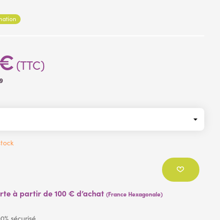
ielle velour ( plantes artificielles)
rmation
ons
urs et feuillages
: tissu
 branche
: plastique
 €
(TTC)
9
tock
erte à partir de 100 € d’achat
(France Hexagonale)
0% sécurisé