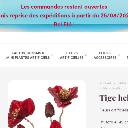
Les commandes restent ouvertes
ais reprise des expéditions à partir du 25/08/20
Bel Eté !
CACTUS, BONSAÏS &
FLEURS
POTS &
MINI PLANTES ARTIFICIELS
ARTIFICIELLES
ACCESSOIRES
Accueil
>
SAISO
artificielle 45 cm
Tige h
Fleurs artificiel
Ht. totale: 45 
Largeur corolle