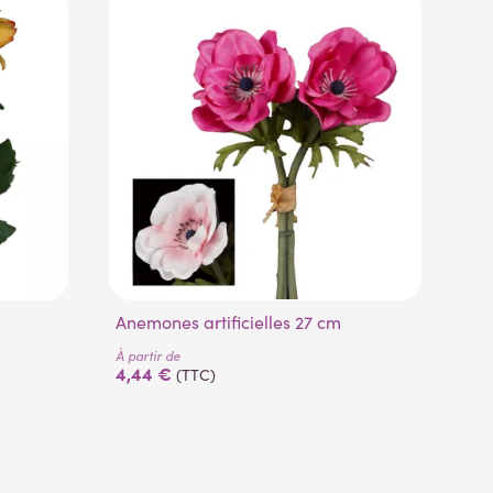
Anemones artificielles 27 cm
T
À partir de
À pa
4,44 €
11
(TTC)