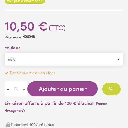
Voir plus d'information
Diamètre fleur: 5 à 7.5 cm
Matière des fleurs
: plastique dur métallisé
10,50 €
Matière de la branche
: plastique armé
(TTC)
426948
Référence:
couleur
Derniers articles en stock
Ajouter au panier
-
+
Livraison offerte à partir de 100 € d’achat
(France
Hexagonale)
Paiement 100% sécurisé