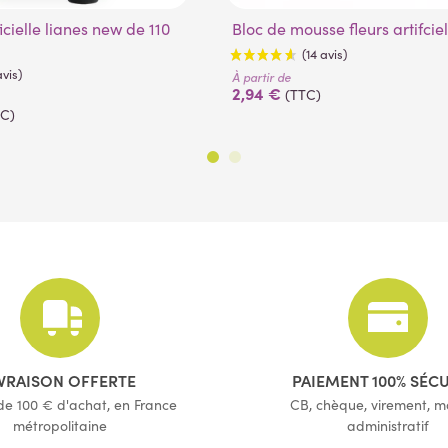
110 cm
150 cm
180 cm
Bloc de mousse fleurs artifcie
À partir de
2,94 €
(TTC)
TC)
(14 avis)
(5 avis)
IVRAISON OFFERTE
PAIEMENT 100% SÉC
 de 100 € d'achat, en France
CB, chèque, virement, 
métropolitaine
administratif