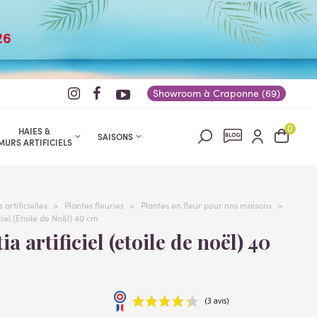
26
Showroom à Craponne (69)
0
HAIES &
SAISONS
MURS ARTIFICIELS
 artificielles
>
Plantes fleuries
>
Plantes en fleur pour nos maisons
>
iel (Etoile de Noël) 40 cm