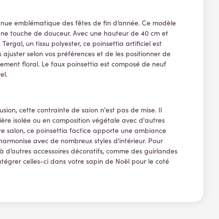
 devenue emblématique des fêtes de fin d’année. Ce modèle
e une touche de douceur. Avec une hauteur de 40 cm et
Tergal, un tissu polyester, ce poinsettia artificiel est
s ajuster selon vos préférences et de les positionner de
gement floral.
Le faux poinsettia est composé de neuf
el.
sion, cette contrainte de saion n'est pas de mise. Il
ière isolée ou en composition végétale avec d'autres
tre salon, ce poinsettia factice apporte une ambiance
’harmonise avec de nombreux styles d'intérieur. Pour
 à d’autres accessoires décoratifs, comme des guirlandes
tégrer celles-ci dans votre sapin de Noël pour le coté