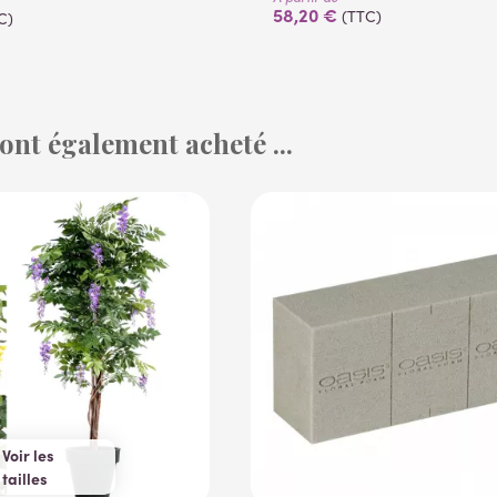
58,20 €
(TTC)
C)
 ont également acheté ...
(1 avis)
Voir les
tailles