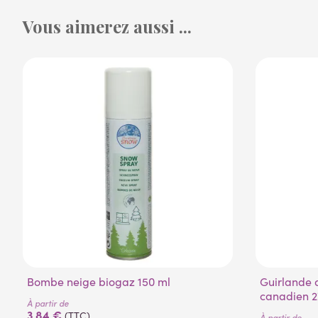
Vous aimerez aussi ...
Bombe neige biogaz 150 ml
Guirlande artificielle de sapin
canadien 2
À partir de
3,84 €
(TTC)
À partir de