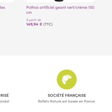
lles
Pothos artificiel geant vert/crème 150
K
cm
À pa
59
À partir de
149,94 €
(TTC)
URISÉ
SOCIÉTÉ FRANÇAISE
mandat
Reflets Nature est basée en France.