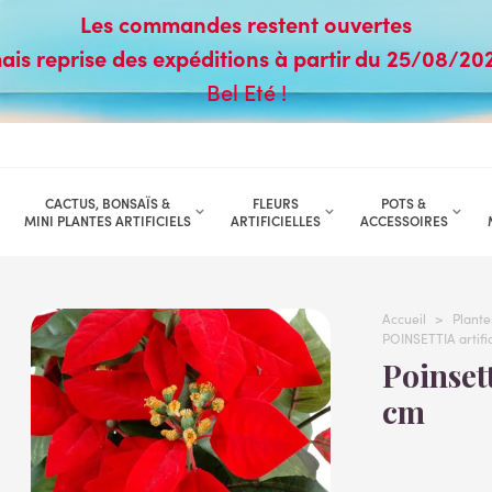
Les commandes restent ouvertes
ais reprise des expéditions à partir du 25/08/20
Bel Eté !
CACTUS, BONSAÏS &
FLEURS
POTS &
MINI PLANTES ARTIFICIELS
ARTIFICIELLES
ACCESSOIRES
Accueil
>
Plantes
POINSETTIA artific
Poinsettia artificiel (etoile de noël) 40
cm