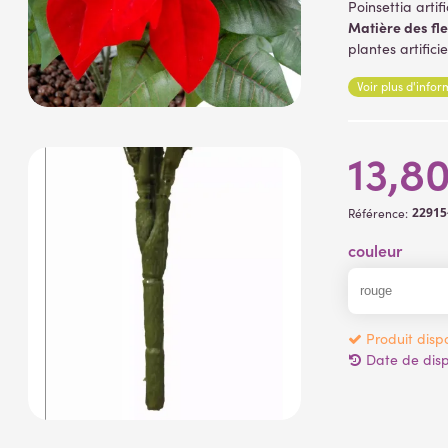
Poinsettia arti
Matière des fle
plantes artificie
Lire la suite
Voir plus d'info
13,8
22915
Référence:
couleur
Produit dispo
Date de dispo