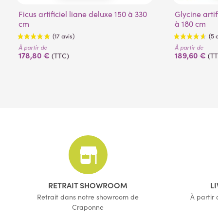
150 cm
240 cm
Ficus artificiel liane deluxe 150 à 330
180 cm
270 cm
Glycine artificielle lianes new de 110
cm
à 180 cm
210 cm
300 cm
330 cm
À partir de
À partir de
178,80 €
189,60 €
(TTC)
(T
(17 avis)
RETRAIT SHOWROOM
L
Retrait dans notre showroom de
À partir
Craponne