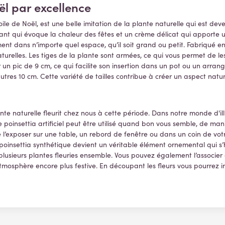
oël par excellence
toile de Noël, est une belle imitation de la plante naturelle qui est
atant qui évoque la chaleur des fêtes et un crème délicat qui apport
ent dans n’importe quel espace, qu’il soit grand ou petit.
Fabriqué en 
aturelles. Les tiges de la plante sont armées, ce qui vous permet de le
r un pic de 9 cm, ce qui facilite son insertion dans un pot ou un arran
tres 10 cm. Cette variété de tailles contribue à créer un aspect natur
nte naturelle fleurit chez nous à cette période. Dans notre monde d'illu
poinsettia artificiel peut être utilisé quand bon vous semble, de man
de l’exposer sur une table, un rebord de fenêtre ou dans un coin de vo
e poinsettia synthétique devient un véritable élément ornemental qui s
plusieurs plantes fleuries ensemble. Vous pouvez également l’associer
mosphère encore plus festive. En découpant les fleurs vous pourrez in