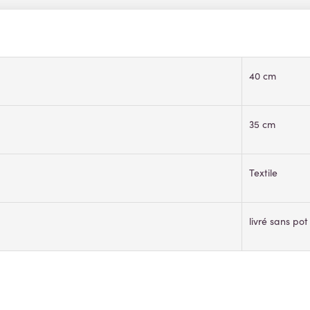
40 cm
35 cm
Textile
livré sans po