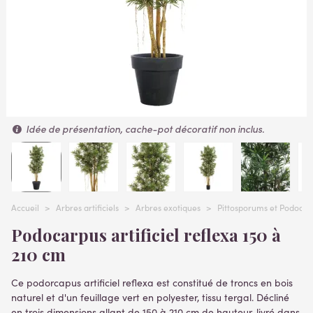
Idée de présentation, cache-pot décoratif non inclus.
Accueil
>
Arbres artificiels
>
Arbres exotiques
>
Pittosporums et Podocarpu
Podocarpus artificiel reflexa 150 à
210 cm
Ce podorcapus artificiel reflexa est constitué de troncs en bois
naturel et d'un feuillage vert en polyester, tissu tergal. Décliné
en trois dimensions allant de 150 à 210 cm de hauteur. livré dans