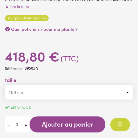
un pot PVC noir lesté servant de support de plantation, plantes
Lire la suite
artificielles.
Voir plus d'information
Quel pot choisir pour ma plante ?
418,80 €
(TTC)
39505N
Référence:
taille
EN STOCK !
Ajouter au panier
-
+