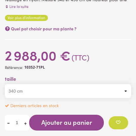
belle envergure de 220 ou 300 cm. Livré sur platine métal de
Lire la suite
fixation 50 x 50 cm ( plantes artificielles )
Voir plus d'information
Quel pot choisir pour ma plante ?
2 988,00 €
(TTC)
10352-71PL
Référence:
taille
Derniers articles en stock
Ajouter au panier
-
+