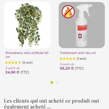
Strawberry mini artificiel 50
Traitement anti-feu m1
cm
À partir de
58,20 €
À partir de
(TTC)
24,60 €
(TTC)
Les clients qui ont acheté ce produit ont
(1 avis)
également acheté ...
(2 avis)