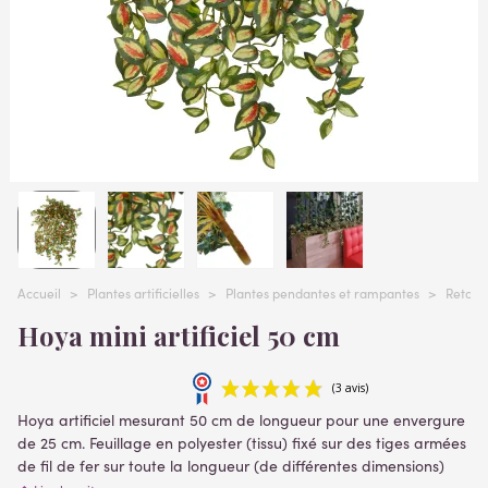
Accueil
>
Plantes artificielles
>
Plantes pendantes et rampantes
>
Retomba
Hoya mini artificiel 50 cm
Hoya artificiel mesurant 50 cm de longueur pour une envergure
de 25 cm. Feuillage en polyester (tissu) fixé sur des tiges armées
de fil de fer sur toute la longueur (de différentes dimensions)