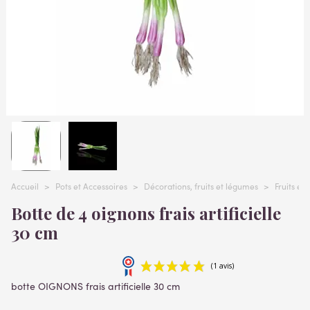
Accueil
>
Pots et Accessoires
>
Décorations, fruits et légumes
>
Fruits et
Botte de 4 oignons frais artificielle
30 cm
botte OIGNONS frais artificielle 30 cm