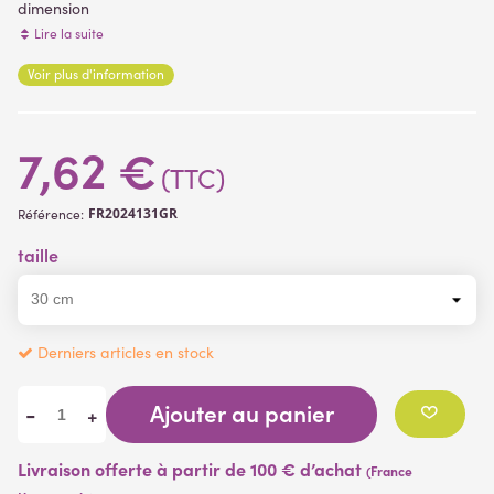
dimension
botte : hauteur 30 cm
Lire la suite
oignon diamètre 1 cm
Voir plus d'information
(1 avis)
7,62 €
(TTC)
FR2024131GR
Référence:
taille
Derniers articles en stock
Ajouter au panier
-
+
Livraison offerte à partir de 100 € d’achat
(France