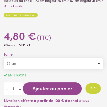
Hauteurs au choix - 73 cm largeur 26 cm / 87 cm largeur 31 cm /
114 cm largeur 39 cm
Lire la suite
Voir plus d'information
(2 avis)
4,80 €
(TTC)
5011-71
Référence:
taille
EN STOCK !
Ajouter au panier
-
+
Livraison offerte à partir de 100 € d’achat
(France
Hexagonale)