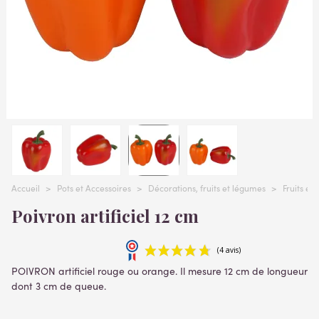
Accueil
>
Pots et Accessoires
>
Décorations, fruits et légumes
>
Fruits et
Poivron artificiel 12 cm
POIVRON artificiel rouge ou orange. Il mesure 12 cm de longueur
dont 3 cm de queue.
Lire la suite