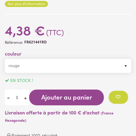
Voir plus d'information
(4 avis)
4,38 €
(TTC)
FR621441RD
Référence:
couleur
EN STOCK !
Ajouter au panier
-
+
Livraison offerte à partir de 100 € d’achat
(France
Hexagonale)
Paiement 100% sécurisé