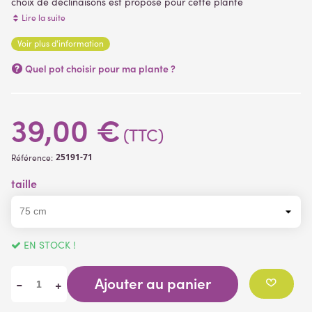
choix de déclinaisons est proposé pour cette plante
artificielle, allant de 75 à 180 cm de hauteur. livré dans un pot
Lire la suite
PVC noir (support plastique) plantes artificielles
Voir plus d'information
(2 avis)
Quel pot choisir pour ma plante ?
39,00 €
(TTC)
25191-71
Référence:
taille
EN STOCK !
Ajouter au panier
-
+