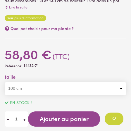
deux dimensions 130 et 240 cm de hauteur.
Livré dans
un pot
PVC (support de plantation
) plantes artificielles
Lire la suite
Voir plus d'information
(2 avis)
Quel pot choisir pour ma plante ?
58,80 €
(TTC)
14432-71
Référence:
taille
EN STOCK !
Ajouter au panier
-
+