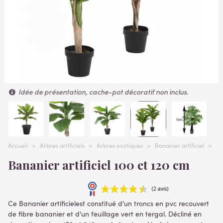
Idée de présentation, cache-pot décoratif non inclus.
Accueil
>
Arbres artificiels
>
Arbres exotiques
>
Bananier artificiel
>
BA
Bananier artificiel 100 et 120 cm
Ce Bananier artificielest
constitué d'un troncs en pvc recouvert
de fibre bananier et d'un feuillage vert en tergal. Décliné en