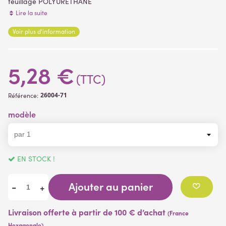
feuillage POLYURETHANE
Lire la suite
Dimensions
Voir plus d'information
taille : 18 cm
(4 avis)
largeur 13 cm
avec 2 fleurs de diamètre: 8 cm
5,28 €
plante à piquer vendu sans pot
(TTC)
26004-71
Référence:
modèle
EN STOCK !
Ajouter au panier
-
+
Livraison offerte à partir de 100 € d’achat
(France
Hexagonale)