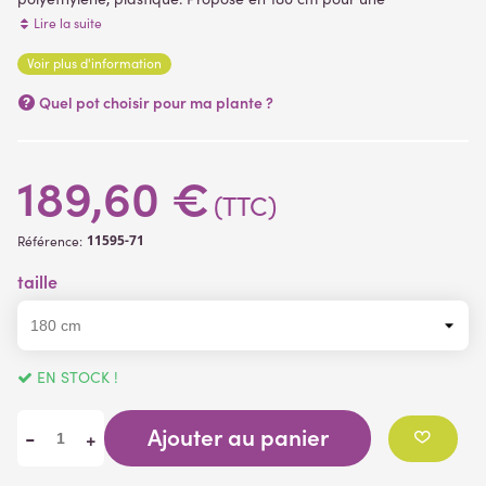
envergure de 70 cm
. Livré dans un pot plastique bétonné,
Lire la suite
support de plantation ( plantes artificielles )
Voir plus d'information
Quel pot choisir pour ma plante ?
189,60 €
(TTC)
11595-71
Référence:
taille
EN STOCK !
Ajouter au panier
-
+