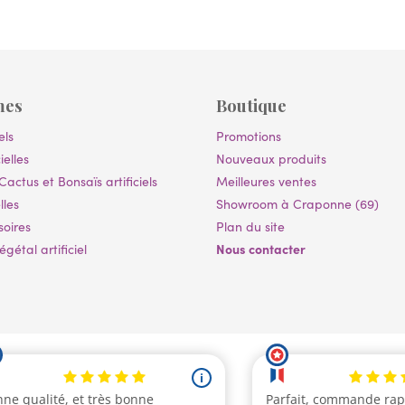
mes
Boutique
els
Promotions
ielles
Nouveaux produits
Cactus et Bonsaïs artificiels
Meilleures ventes
lles
Showroom à Craponne (69)
soires
Plan du site
Nous contacter
gétal artificiel