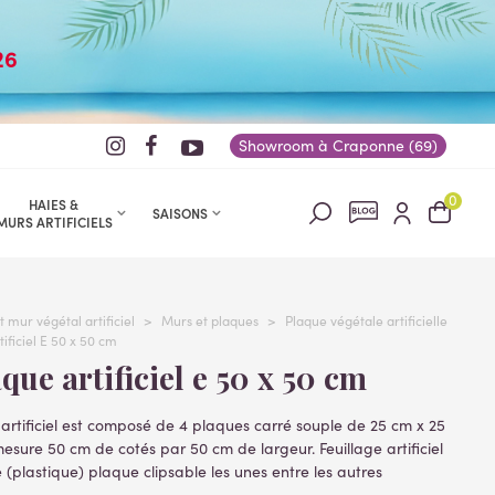
26
Showroom à Craponne (69)
0
HAIES &
SAISONS
MURS ARTIFICIELS
t mur végétal artificiel
>
Murs et plaques
>
Plaque végétale artificielle
ificiel E 50 x 50 cm
aque artificiel e 50 x 50 cm
artificiel est composé de 4 plaques carré souple de 25 cm x 25
 mesure 50 cm de cotés par 50 cm de largeur. Feuillage artificiel
 (plastique) plaque clipsable les unes entre les autres