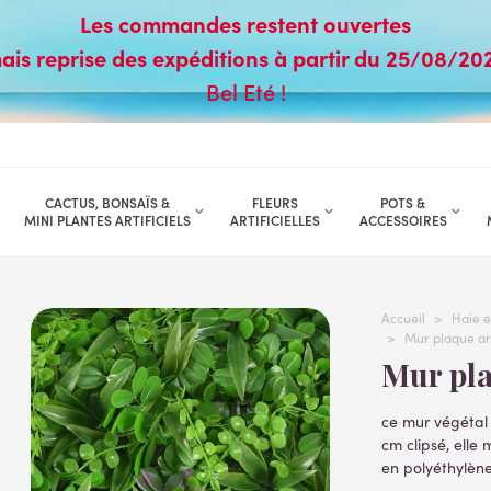
Les commandes restent ouvertes
ais reprise des expéditions à partir du 25/08/20
Bel Eté !
CACTUS, BONSAÏS &
FLEURS
POTS &
MINI PLANTES ARTIFICIELS
ARTIFICIELLES
ACCESSOIRES
Accueil
>
Haie e
>
Mur plaque art
Mur pl
ce mur végétal 
cm clipsé, elle
en polyéthylène
Lire la suite