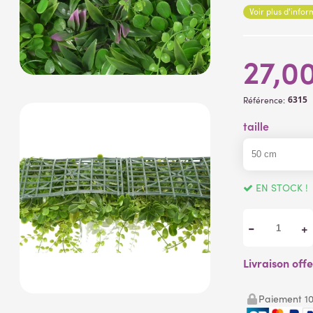
Voir plus d'info
27,0
6315
Référence:
taille
EN STOCK !
-
+
Livraison off
Paiement 10