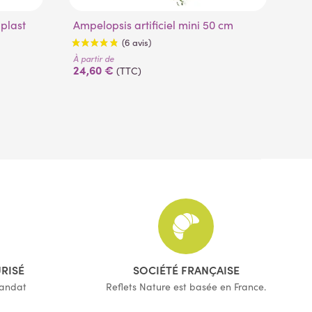
Ampelopsis artificiel mini 50 cm
À pa
18
À partir de
24,60 €
(TTC)
(6 avis)
URISÉ
SOCIÉTÉ FRANÇAISE
mandat
Reflets Nature est basée en France.