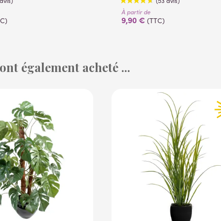
À partir de
9,90 €
TC)
(TTC)
 ont également acheté ...
(1 avis)
(53 avis)