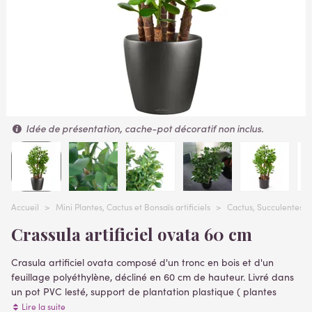
Idée de présentation, cache-pot décoratif non inclus.
Accueil
>
Mini Plantes, Cactus et Bonsaïs artificiels
>
Cactus, Succulentes, p
Crassula artificiel ovata 60 cm
Crasula artificiel ovata composé d'un tronc en bois et d'un
feuillage polyéthylène, décliné en 60 cm de hauteur. Livré dans
un pot PVC lesté, support de plantation plastique ( plantes
artificielles )
Lire la suite