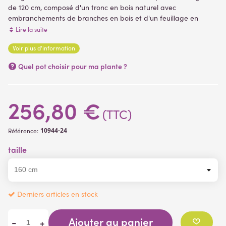
de 120 cm, composé d'un tronc en bois naturel avec
embranchements de branches en bois et d'un feuillage en
Tergal, tissu. La hauteur sous feuillage est de 70 cm. Livré dans
Lire la suite
un support de fixation, pot PVC noir ( plantes artificielles )
Voir plus d'information
(1 avis)
Quel pot choisir pour ma plante ?
256,80 €
(TTC)
10944-24
Référence:
taille
Derniers articles en stock
Ajouter au panier
-
+