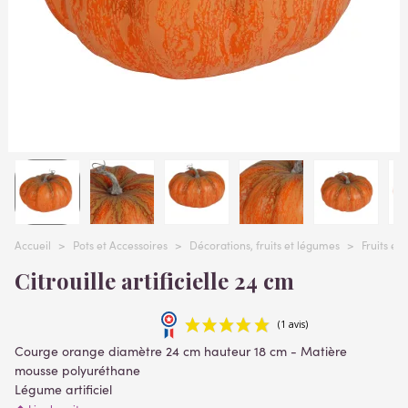
Accueil
>
Pots et Accessoires
>
Décorations, fruits et légumes
>
Fruits et
Citrouille artificielle 24 cm
Courge orange diamètre 24 cm hauteur 18 cm - Matière
mousse polyuréthane
Légume artificiel