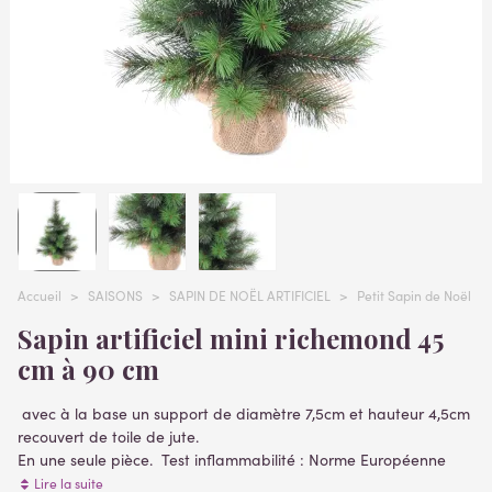
Accueil
>
SAISONS
>
SAPIN DE NOËL ARTIFICIEL
>
Petit Sapin de Noël arti
Sapin artificiel mini richemond 45
cm à 90 cm
avec à la base un support de diamètre 7,5cm et hauteur 4,5cm
recouvert de toile de jute.
En une seule pièce.
Test inflammabilité : Norme Européenne
standard EN 71-2 (sécurité des jouets).
Lire la suite