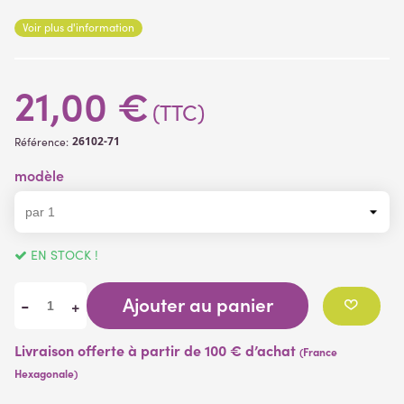
Voir plus d'information
Feuillage plastique polyéthylène
Dimensions totales
21,00 €
taille : 18 cm
largeur 13 cm
(TTC)
26102-71
Référence:
modèle
EN STOCK !
Ajouter au panier
-
+
Livraison offerte à partir de 100 € d’achat
(France
Hexagonale)