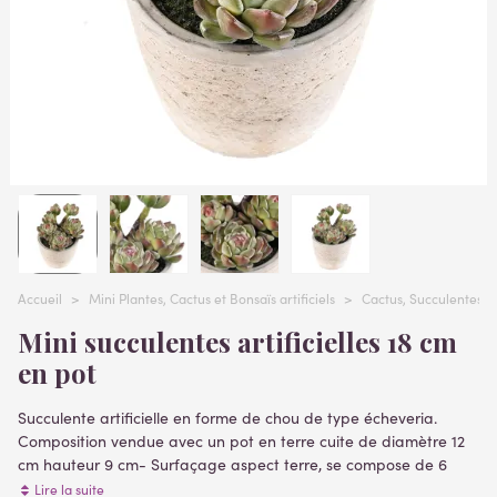
Accueil
>
Mini Plantes, Cactus et Bonsaïs artificiels
>
Cactus, Succulentes, p
Mini succulentes artificielles 18 cm
en pot
Succulente artificielle en forme de chou de type écheveria.
Composition vendue avec un pot en terre cuite de diamètre 12
cm hauteur 9 cm- Surfaçage aspect terre,
se compose de 6
têtes de tailles différentes dont la plus grande mesure 8cm.
Lire la suite