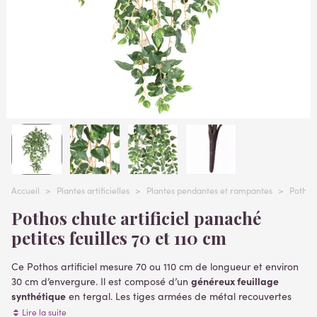
Accueil
>
Plantes artificielles
>
Plantes pendantes et rampantes
>
Pothos
Pothos chute artificiel panaché
petites feuilles 70 et 110 cm
Ce Pothos artificiel mesure 70 ou 110 cm de longueur et environ
généreux feuillage
30 cm d’envergure. Il est composé d’un
synthétique
en tergal. Les tiges armées de métal recouvertes
de polyéthylène vert sont liées les unes aux autres par un piquet
Lire la suite