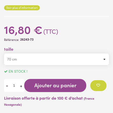
de 6 cm.
Voir plus d'information
Plante artificielle livrée sans pot
16,80 €
(TTC)
26243-73
Référence:
taille
EN STOCK !
Ajouter au panier
-
+
Livraison offerte à partir de 100 € d’achat
(France
Hexagonale)