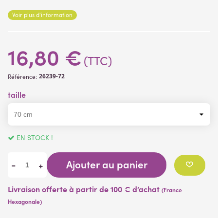
Vendue sans pot, elle est munie d’un pic en métal de 6cm afin
Voir plus d'information
de pouvoir la piquer dans un support.
16,80 €
(TTC)
26239-72
Référence:
taille
EN STOCK !
Ajouter au panier
-
+
Livraison offerte à partir de 100 € d’achat
(France
Hexagonale)