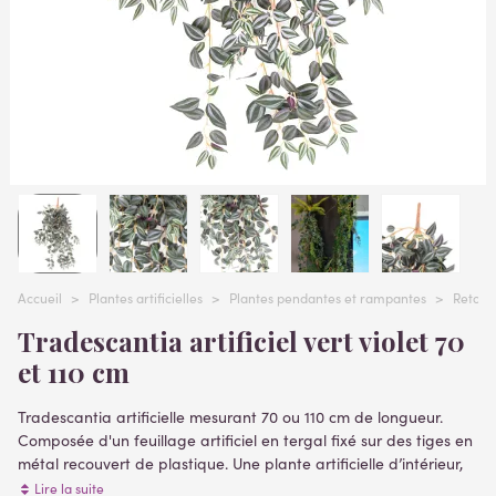
Accueil
>
Plantes artificielles
>
Plantes pendantes et rampantes
>
Retomba
Tradescantia artificiel vert violet 70
et 110 cm
Tradescantia artificielle mesurant 70 ou 110 cm de longueur.
Composée d'un feuillage artificiel en tergal fixé sur des tiges en
métal recouvert de plastique. Une plante artificielle d’intérieur,
dont les feuilles sont panachées d'une déclinaison de verts et.
Lire la suite