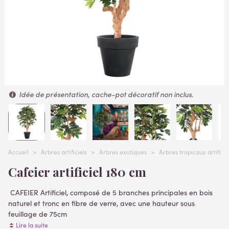
Idée de présentation, cache-pot décoratif non inclus.
Accueil
>
Arbres artificiels
>
Arbres exotiques
>
Arbres tropicaux artificie
Cafeier artificiel 180 cm
CAFEIER Artificiel, composé de 5 branches principales en bois
naturel et tronc en fibre de verre, avec une hauteur sous
feuillage de 75cm
Livrés dans un support plastique (pot PVC) plantes artificielles
Lire la suite