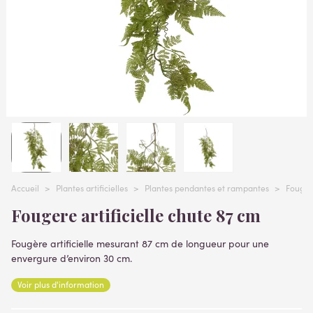
Accueil
>
Plantes artificielles
>
Plantes pendantes et rampantes
>
Fougère
Fougere artificielle chute 87 cm
Fougère artificielle mesurant 87 cm de longueur pour une
envergure d’environ 30 cm.
Lire la suite
Voir plus d'information