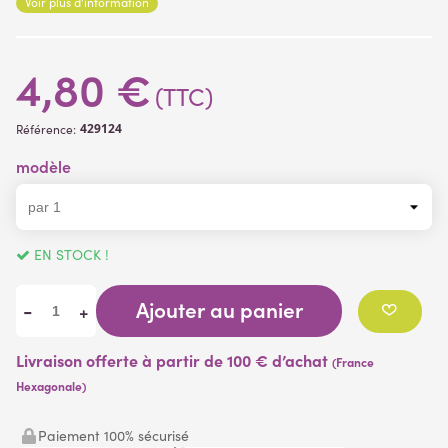
Voir plus d'information
papillons
- 2 de 12 cm de largeur x 9 cm de hauteur
- 1 de 7.5 cm de largeur x 6.5 cm de hauteur
4,80 €
Matière
:
(TTC)
papillon textile
429124
Référence:
A piquer. Ensemble vendu sans pot
modèle
EN STOCK !
Ajouter au panier
-
+
Livraison offerte à partir de 100 € d’achat
(France
Hexagonale)
Paiement 100% sécurisé