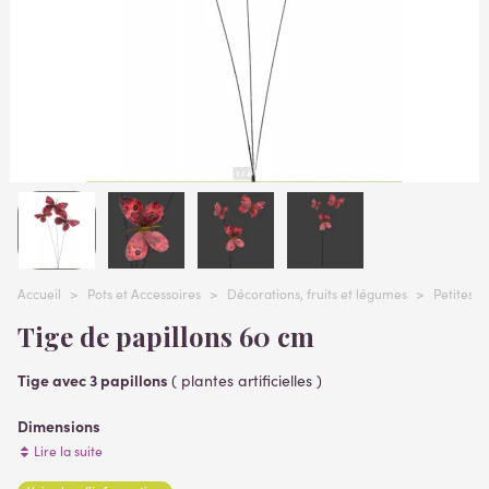
Accueil
>
Pots et Accessoires
>
Décorations, fruits et légumes
>
Petites d
Tige de papillons 60 cm
Tige avec 3 papillons
( plantes artificielles )
Dimensions
hauteur totale 60 cm dont pic 26 cm
Lire la suite
largeur 30 cm.