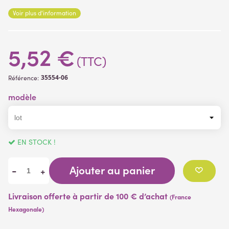
Le faux bulbe est livré avec racines
Voir plus d'information
Matière des fleurs, bulbe:
plastique
Feuillage:
tissu enduit
5,52 €
(TTC)
35554-06
Référence:
modèle
EN STOCK !
Ajouter au panier
-
+
Livraison offerte à partir de 100 € d’achat
(France
Hexagonale)