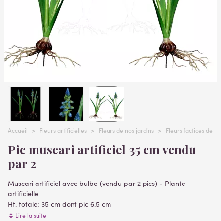
Accueil
>
Fleurs artificielles
>
Fleurs de nos jardins
>
Fleurs factices de n
Pic muscari artificiel 35 cm vendu
par 2
Muscari artificiel avec bulbe (vendu par 2 pics) - Plante
artificielle
Ht. totale: 35 cm dont pic 6.5 cm
2 fleurs x 2 plants 4.5 cm et 7 cm de hauteur
Lire la suite