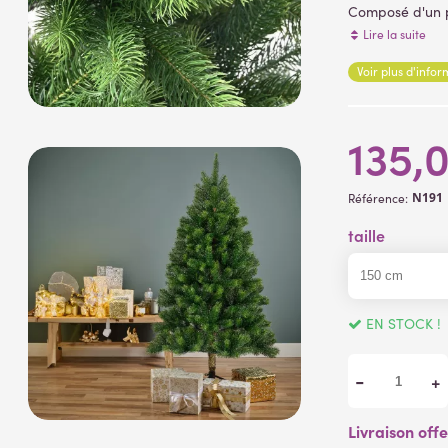
Composé d'
un 
Test inflammabi
Lire la suite
Norme Français
Voir plus d'info
métalliques.
Matière
:
135,
Tronc : métal r
Epines : PE
N191
Référence:
taille
EN STOCK !
-
+
Livraison off