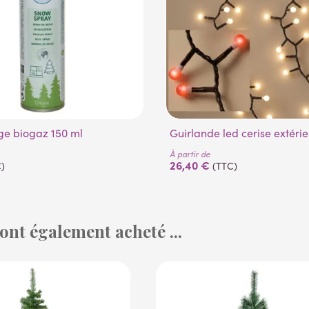
ge biogaz 150 ml
Guirlande led cerise extéri
À partir de
26,40 €
)
(TTC)
 ont également acheté ...