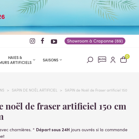
26
Showroom à Craponne (69)
0
HAIES &
SAISONS
MURS ARTIFICIELS
NS
>
SAPIN DE NOËL ARTIFICIEL
>
SAPIN de Noël de Fraser artificiel 150
m
Départ sous 24H
 avec charnières. *
jours ouvrés si la commande
met