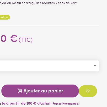
pied en métal et d'aiguilles réalistes 2 tons de vert.
lité : Norme Européenne standard EN 71-2 (sécurité des jouets).
e Décret 91-1175 / NFS54-200 : protection des extrémités
rmation
00 €
ecouvert de 'liane" d'épines vertes et marron
(TTC)
Ajouter au panier
erte à partir de 100 € d’achat
(France Hexagonale)