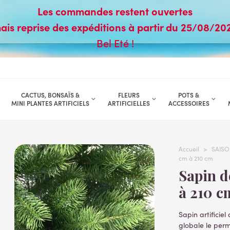
Les commandes restent ouvertes
ais reprise des expéditions à partir du 25/08/20
Bel Eté !
CACTUS, BONSAÏS &
FLEURS
POTS &
MINI PLANTES ARTIFICIELS
ARTIFICIELLES
ACCESSOIRES
Accueil
>
SAISO
cm à 210 cm
Sapin de noël de fraser artificiel 150 cm
à 210 c
Sapin artificiel
globale le per