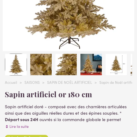
Accueil
>
SAISONS
>
SAPIN DE NOËL ARTIFICIEL
>
Sapin de Noël artificie
Sapin artificiel or 180 cm
Sapin artificiel doré - composé avec des charnières articulées
ainsi que des aiguilles réelles dures et des épines souples. *
Départ sous 24H
ouvrés si la commande globale le permet
Finition pailletée pour les épines dures - Les épines souples sont
Lire la suite
dorées