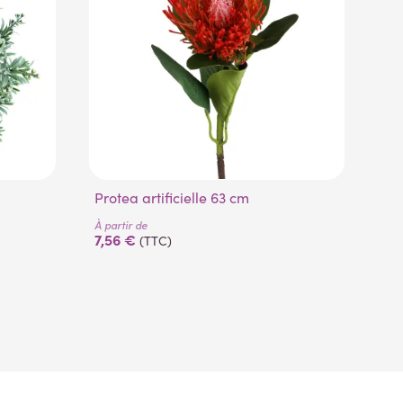
Protea artificielle 63 cm
B
À partir de
À pa
7,56 €
3,
(TTC)