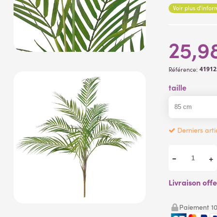
Voir plus d'info
25,9
41912
Référence:
taille
Derniers arti
-
+
Livraison off
Paiement 10