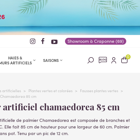
26
Showroom à Craponne (69)
0
HAIES &
SAISONS
MURS ARTIFICIELS
 artificielles
>
Plantes vertes et colorées
>
Fausses plantes vertes
>
el Chamaedorea 85 cm
r artificiel chamaedorea 85 cm
rtificielle de palmier Chamaedorea est composée de branches et
C. Elle fait 85 cm de hauteur pour une largeur de 60 cm. Palmier
e sans pot. Tenu par un pic de 12 cm.