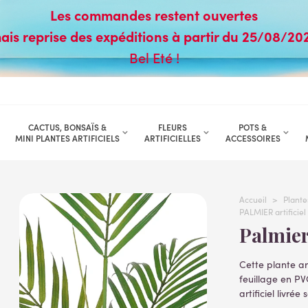
Les commandes restent ouvertes
ais reprise des expéditions à partir du 25/08/20
Bel Eté !
CACTUS, BONSAÏS &
FLEURS
POTS &
MINI PLANTES ARTIFICIELS
ARTIFICIELLES
ACCESSOIRES
Accueil
>
Plantes
PALMIER artifici
Palmie
Cette plante a
feuillage en PV
artificiel livré
Lire la suite