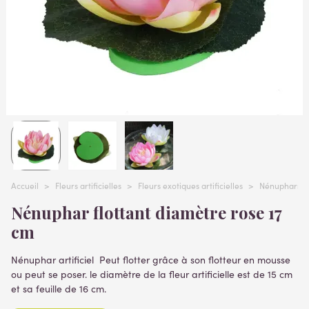
Accueil
>
Fleurs artificielles
>
Fleurs exotiques artificielles
>
Nénuphars et 
Nénuphar flottant diamètre rose 17
cm
Nénuphar artificiel Peut flotter grâce à son flotteur en mousse
ou peut se poser. le diamètre de la fleur artificielle est de 15 cm
et sa feuille de 16 cm.
Lire la suite