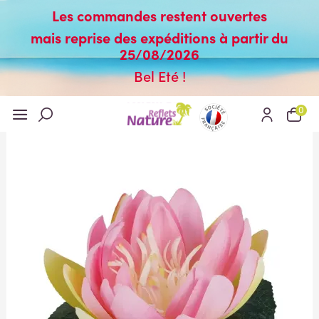
Les commandes restent ouvertes
mais reprise des expéditions à partir du
25/08/2026
Bel Eté !
0