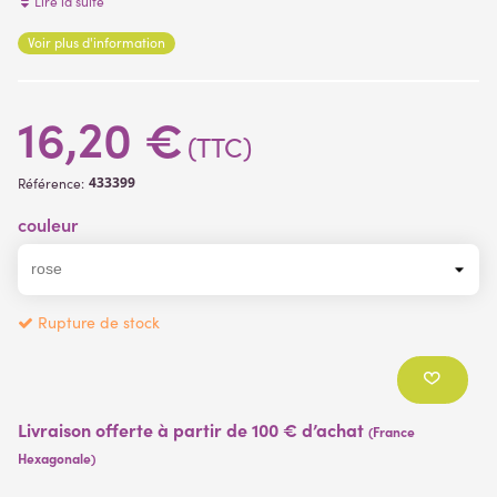
Lire la suite
en plastique polyéthylène.
Voir plus d'information
(1 avis)
16,20 €
(TTC)
433399
Référence:
couleur
Rupture de stock
Livraison offerte à partir de 100 € d’achat
(France
Hexagonale)