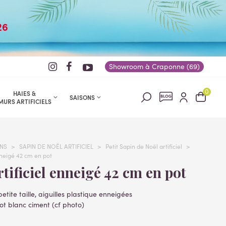
26
Showroom à Craponne (69)
0
HAIES &
SAISONS
MURS ARTIFICIELS
NS
>
SAPIN DE NOËL ARTIFICIEL
>
Petit Sapin de Noël artificiel
>
nneigé 42 cm en pot
artificiel enneigé 42 cm en pot
 petite taille, aiguilles plastique enneigées
ot blanc ciment (cf photo)
42 cm et largeur 22 cm