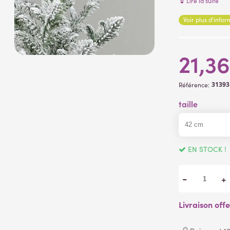
Lire la suite
Pot hauteur 10
Voir plus d'info
21,3
31393
Référence:
taille
EN STOCK !
-
+
Livraison off