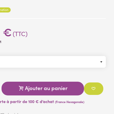
 cm diamètre 11.5 cm
rmation
6 €
(TTC)
1
Ajouter au panier
erte à partir de 100 € d’achat
(France Hexagonale)