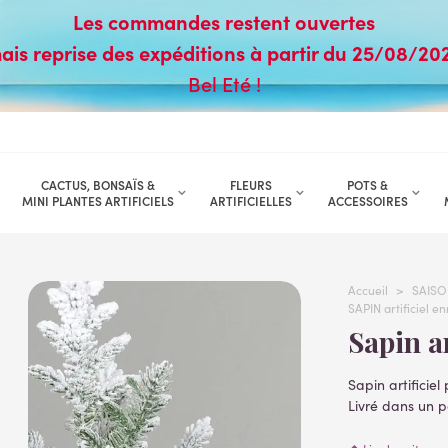
Les commandes restent ouvertes
ais reprise des expéditions à partir du 25/08/20
Bel Eté !
CACTUS, BONSAÏS &
FLEURS
POTS &
MINI PLANTES ARTIFICIELS
ARTIFICIELLES
ACCESSOIRES
Accueil
>
SAISO
SAPIN artificiel e
Sapin 
Sapin artificiel
Livré dans un p
Hauteur totale 