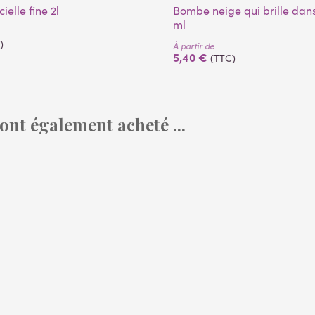
icielle fine 2l
Bombe neige qui brille dans le noir 150
ml
)
À partir de
5,40 €
(TTC)
 ont également acheté ...