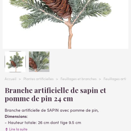
Accueil
>
Plantes artificielles
>
Feuillages et branches
>
Feuillages artifi
Branche artificielle de sapin et
pomme de pin 24 cm
Branche artificielle de SAPIN avec pomme de pin,
Dimensions
:
- Hauteur totale: 26 cm dont tige 9.5 cm
- Largeur: 16 cm
Lire la suite