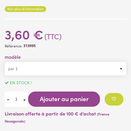
- 1 pigne de pin longueur 9 cm
Voir plus d'information
Matière
des épines, tige et pomme de pin: plastique
3,60 €
(TTC)
313995
Référence:
modèle
EN STOCK !
Ajouter au panier
-
+
Livraison offerte à partir de 100 € d’achat
(France
Hexagonale)