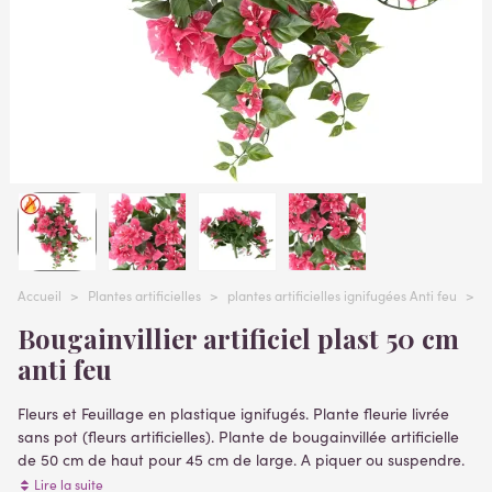
Accueil
>
Plantes artificielles
>
plantes artificielles ignifugées Anti feu
>
B
Bougainvillier artificiel plast 50 cm
anti feu
Fleurs et Feuillage en plastique ignifugés. Plante fleurie livrée
sans pot (fleurs artificielles). Plante de bougainvillée artificielle
de 50 cm de haut pour 45 cm de large. A piquer ou suspendre.
Convient pour l'extérieur aussi bien qu'en intérieur
Lire la suite