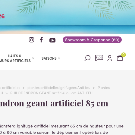
26
Showroom à Craponne (69)
0
HAIES &
SAISONS
MURS ARTIFICIELS
 artificielles
>
plantes artificielles ignifugées Anti feu
>
Plantes
EU
>
PHILODENDRON GEANT artificiel 85 cm ANTI FEU
onstera ignifugé artificiel mesurant 85 cm de hauteur pour une
 à 80 cm variable suivant le déploiement opéré lors de