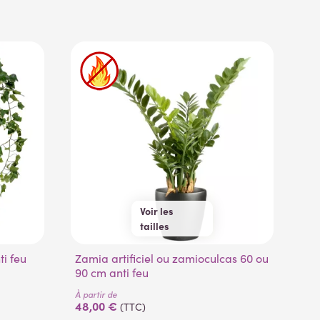
(53 avis)
Voir les
tailles
60 cm
90 cm
ti feu
Zamia artificiel ou zamioculcas 60 ou
Calathea roseopicta artificiel 70 cm
90 cm anti feu
ant
À partir de
À pa
48,00 €
11
(TTC)