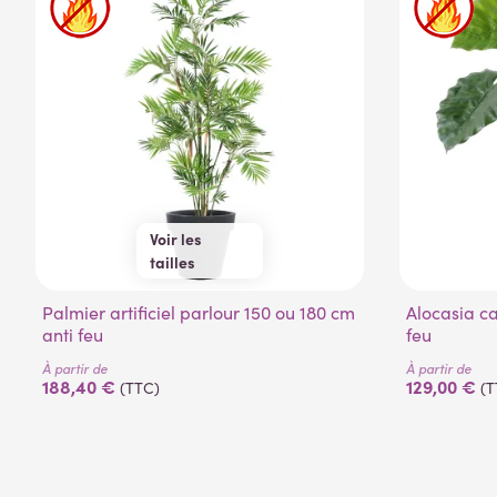
Voir les
tailles
150 cm
180 cm
Palmier artificiel parlour 150 ou 180 cm
Alocasia calidora artificiel 80cm anti
anti feu
feu
À partir de
À partir de
188,40 €
129,00 €
(TTC)
(T