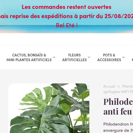
Les commandes restent ouvertes
ais reprise des expéditions à partir du 25/08/20
Bel Eté !
CACTUS, BONSAÏS &
FLEURS
POTS &
MINI PLANTES ARTIFICIELS
ARTIFICIELLES
ACCESSOIRES
Accueil
>
Plantes
ignifugées ANTI F
Philodendron geant artificiel 85 cm
anti feu
Philodendron M
envergure de 70